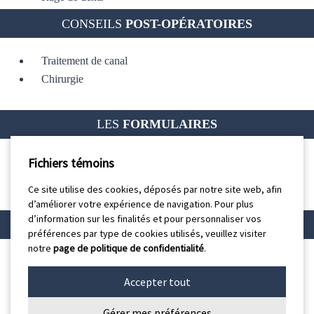
CONSEILS
POST-OPÉRATOIRES
Traitement de canal
Chirurgie
LES
FORMULAIRES
Fichiers témoins
Demande de rappel
Questionnaire médical (nouveaux patients)
Ce site utilise des cookies, déposés par notre site web, afin
Sondage de satisfaction client
d’améliorer votre expérience de navigation. Pour plus
d’information sur les finalités et pour personnaliser vos
AUTRES INFORMATIONS
PERTINENTES
préférences par type de cookies utilisés, veuillez visiter
notre
page de politique de confidentialité
.
Avez-vous une assurance dentaire?
Accepter tout
Gérer mes préférences