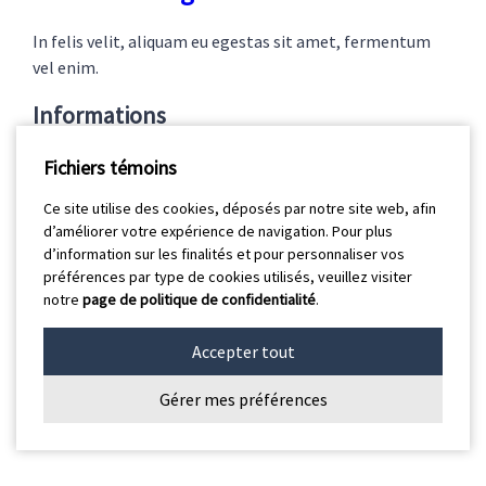
In felis velit, aliquam eu egestas sit amet, fermentum
vel enim.
Informations
A venir…
Fichiers témoins
Articles
Ce site utilise des cookies, déposés par notre site web, afin
d’améliorer votre expérience de navigation. Pour plus
d’information sur les finalités et pour personnaliser vos
Nos conseils
préférences par type de cookies utilisés, veuillez visiter
Zone patients
notre
page de politique de confidentialité
.
Zone enfants
Blogue
Accepter tout
Gérer mes préférences